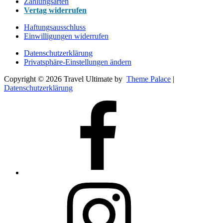
Zahlungsarten
Vertag widerrufen
Haftungsausschluss
Einwilligungen widerrufen
Datenschutzerklärung
Privatsphäre-Einstellungen ändern
Copyright © 2026 Travel Ultimate by
Theme Palace
|
Datenschutzerklärung
Folge
uns
auf
Facebook
Folge
uns
auf
Instagram