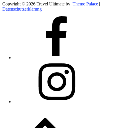
Copyright © 2026 Travel Ultimate by
Theme Palace
|
Datenschutzerklärung
Folge
uns
auf
Facebook
Folge
uns
auf
Instagram